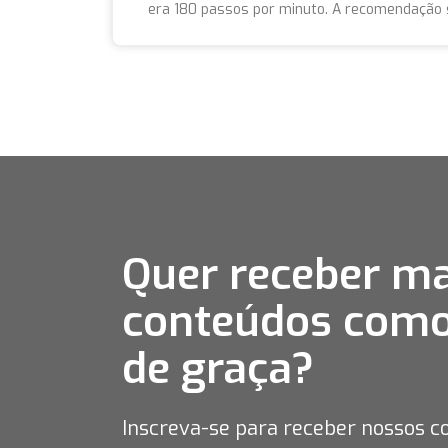
era 180 passos por minuto. A recomendação 
Quer receber ma
conteúdos como
de graça?
Inscreva-se para receber nossos c