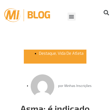
ORGANIZANDO EVENTOS
VIDA DE ATLETA
Destaque
,
Vida De Atleta
por
Minhas Inscrições
Asma: é indicado