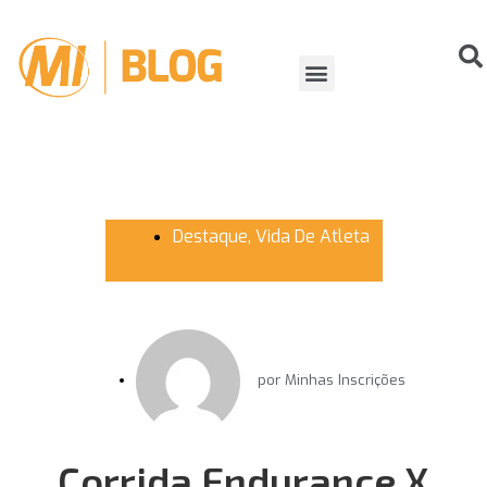
ORGANIZANDO EVENTOS
VIDA DE ATLETA
Destaque
,
Vida De Atleta
por
Minhas Inscrições
Corrida Endurance X