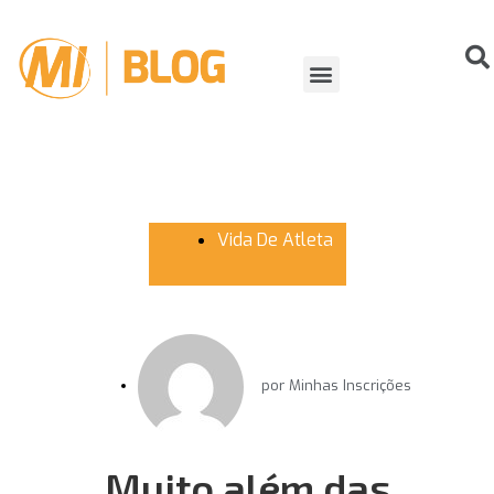
ORGANIZANDO EVENTOS
VIDA DE ATLETA
Vida De Atleta
por
Minhas Inscrições
Muito além das