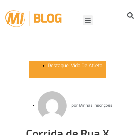
ORGANIZANDO EVENTOS
VIDA DE ATLETA
Destaque
,
Vida De Atleta
por
Minhas Inscrições
Corrida de Rua X