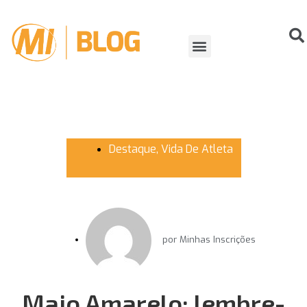
ORGANIZANDO EVENTOS
VIDA DE ATLETA
Destaque
,
Vida De Atleta
por
Minhas Inscrições
Maio Amarelo: lembre-