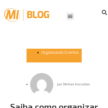
ORGANIZANDO EVENTOS
VIDA DE ATLETA
Organizando Eventos
por
Minhas Inscrições
Saiba como organizar