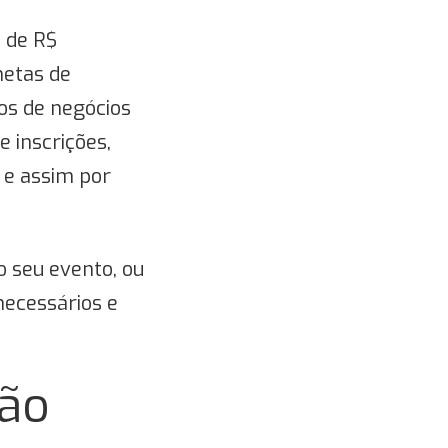
s de R$
metas de
os de negócios
 inscrições,
 e assim por
o seu evento, ou
necessários e
ão