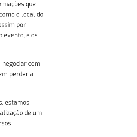
formações que
como o local do
 assim por
o evento, e os
e negociar com
sem perder a
s, estamos
ealização de um
rsos