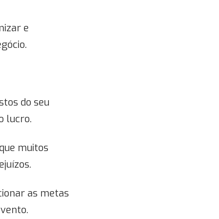
mizar e
gócio.
stos do seu
o lucro.
 que muitos
juízos.
cionar as metas
evento.