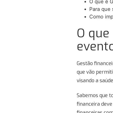
O que é G
Para que 
Como impl
O que 
event
Gestão finance
que vão permiti
visando a saúde
Sabemos que to
financeira deve
financeiras com