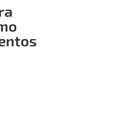
ra
omo
entos