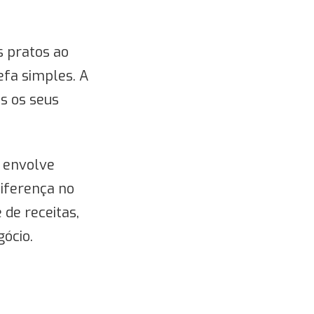
s pratos ao
fa simples. A
s os seus
s envolve
diferença no
 de receitas,
gócio.