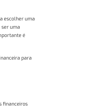
sa escolher uma
e ser uma
mportante é
inanceira para
s financeiros