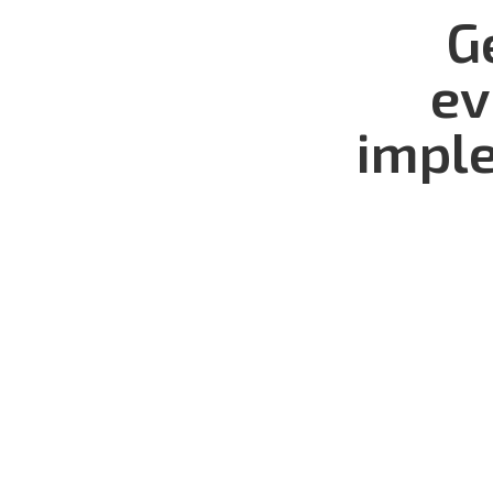
G
ev
impl