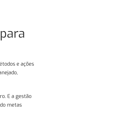
 para
étodos e ações
anejado,
o. E a gestão
ando metas